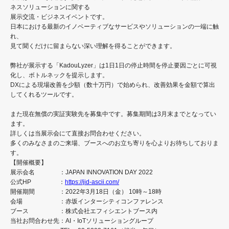
ネスソリューションに関する
展示交流・ビジネスイベントです。
日本における最新のイノベーティブなサービスやソリューションの一端に触
れ、
見て聞くだけに留まらない深い理解を得ることができます。
弊社が展示する「KadouLyzer」は1日1日の停止時間を停止要因ごとに可視
化し、ボトルネックを提示します。
DXによる現場改善を少額（数十万円）で始められ、改善効果を金額で算出
してくれるツールです。
また現在無償の実証実験先を募集中です。募集期間は3月末までとなってい
ます。
詳しくは当展示会にて直接お問合わせください。
多くのみなさまのご来場、ブースへのお立ち寄りを心よりお待ちしておりま
す。
【開催概要】
展示会名 ：JAPAN INNOVATION DAY 2022
公式HP ：
https://jid-ascii.com/
開催期間 ：2022年3月18日（金） 10時～18時
会場 ：赤坂インターシティコンファレンス
ブース ：株式会社エフィシエントブース内
当社お問合わせ先：AI・IoTソリューショングループ